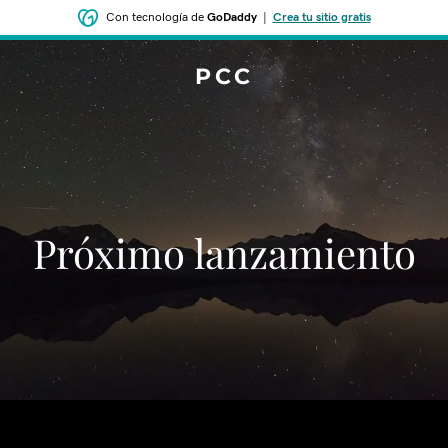
Con tecnología de
GoDaddy
|
Crea tu sitio gratis
PCC
‌‌Próximo lanzamiento